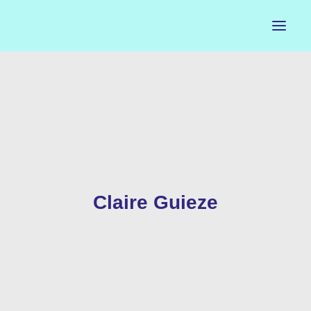
ACCUEIL
LE PETIT BUREAU
CONTACTS
CALENDRIER
Claire Guieze
ARTISTES
NEWSLETTER
INSTAGRAM
FACEBOOK