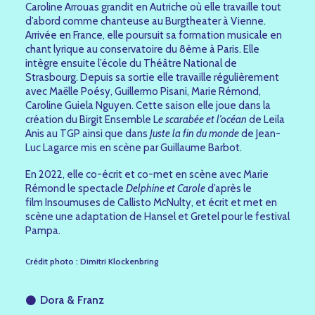
Caroline Arrouas grandit en Autriche où elle travaille tout
d’abord comme chanteuse au Burgtheater à Vienne.
Arrivée en France, elle poursuit sa formation musicale en
chant lyrique au conservatoire du 8ème à Paris. Elle
intègre ensuite l’école du Théâtre National de
Strasbourg. Depuis sa sortie elle travaille régulièrement
avec Maëlle Poésy, Guillermo Pisani, Marie Rémond,
Caroline Guiela Nguyen. Cette saison elle joue dans la
création du Birgit Ensemble L
e scarabée et l’océan
de Leila
Anis au TGP ainsi que dans
Juste la fin du monde
de Jean-
Luc Lagarce mis en scène par Guillaume Barbot.
En 2022, elle co-écrit et co-met en scène avec Marie
Rémond le spectacle
Delphine et Carole
d’après le
film Insoumuses de Callisto McNulty, et écrit et met en
scène une adaptation de Hansel et Gretel pour le festival
Pampa.
Crédit photo : Dimitri Klockenbring
Dora & Franz