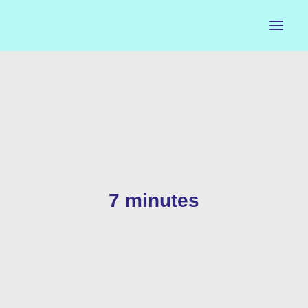
ACCUEIL
LE PETIT BUREAU
CONTACTS
CALENDRIER
7 minutes
ARTISTES
NEWSLETTER
INSTAGRAM
FACEBOOK