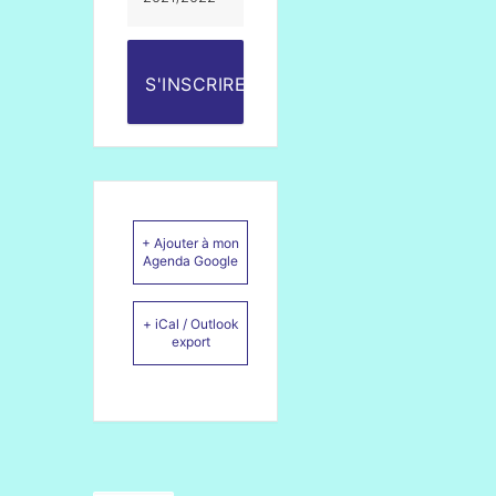
S'INSCRIRE
+ Ajouter à mon
Agenda Google
+ iCal / Outlook
export