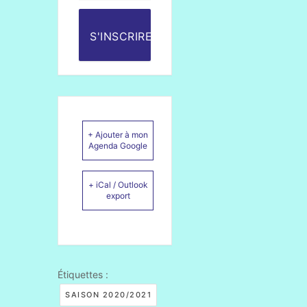
S'INSCRIRE
+ Ajouter à mon
Agenda Google
+ iCal / Outlook
export
Étiquettes :
SAISON 2020/2021