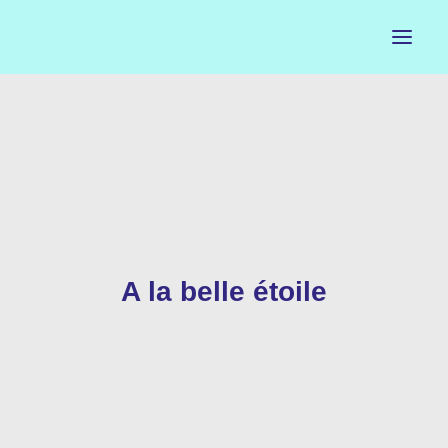
ACCUEIL
LE PETIT BUREAU
CONTACTS
CALENDRIER
A la belle étoile
ARTISTES
NEWSLETTER
INSTAGRAM
FACEBOOK