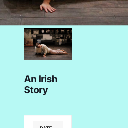
An Irish
Story