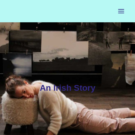
ACCUEIL
LE PETIT BUREAU
CONTACTS
CALENDRIER
An Irish Story
ARTISTES
NEWSLETTER
INSTAGRAM
FACEBOOK