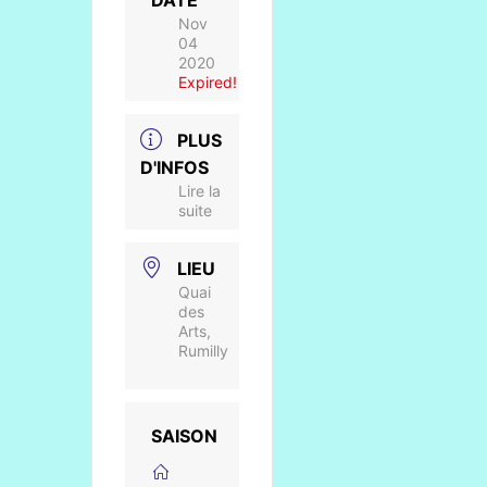
DATE
Nov
04
2020
Expired!
PLUS
D'INFOS
Lire la
suite
LIEU
Quai
des
Arts,
Rumilly
SAISON