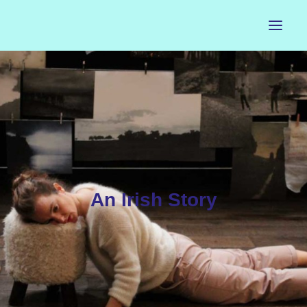
ACCUEIL
LE PETIT BUREAU
CONTACTS
CALENDRIER
An Irish Story
ARTISTES
NEWSLETTER
INSTAGRAM
FACEBOOK