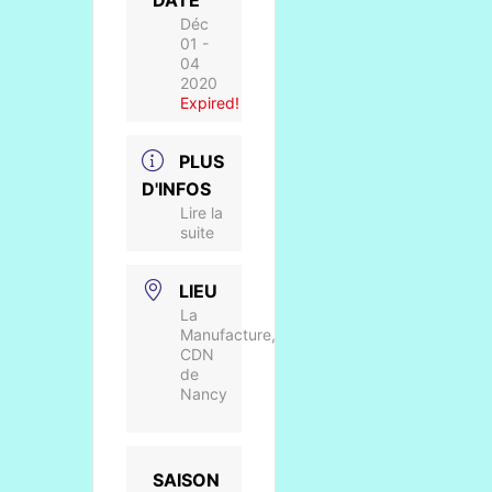
DATE
Déc
01 -
04
2020
Expired!
PLUS
D'INFOS
Lire la
suite
LIEU
La
Manufacture,
CDN
de
Nancy
SAISON