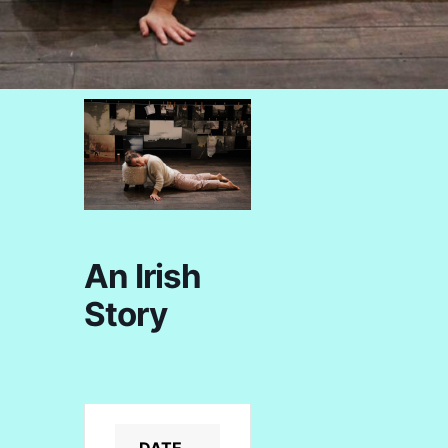
An Irish
Story