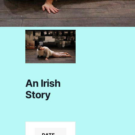
An Irish
Story