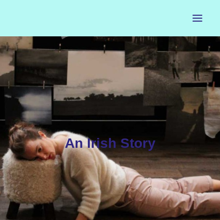
ACCUEIL
LE PETIT BUREAU
CONTACTS
CALENDRIER
An Irish Story
ARTISTES
NEWSLETTER
INSTAGRAM
FACEBOOK