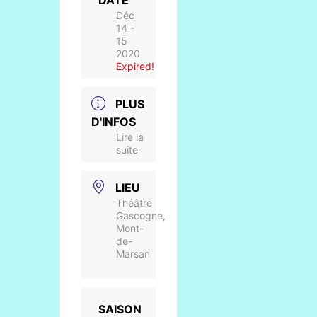
DATE
Déc
14 -
15
2020
Expired!
PLUS
D'INFOS
Lire la
suite
LIEU
Théâtre
Gascogne,
Mont-
de-
Marsan
SAISON