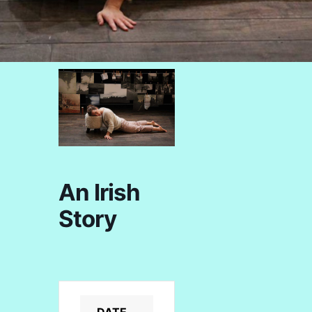
An Irish
Story