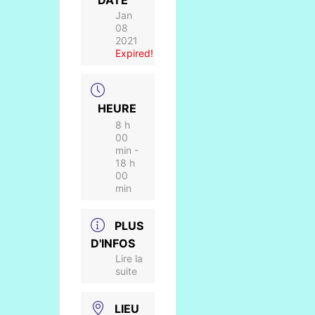
DATE
Jan
08
2021
Expired!
HEURE
8 h
00
min -
18 h
00
min
PLUS
D'INFOS
Lire la
suite
LIEU