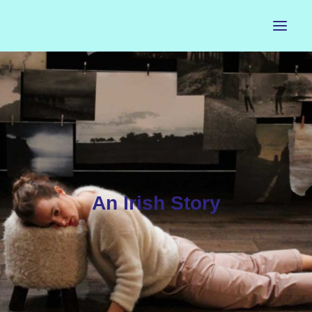
ACCUEIL
LE PETIT BUREAU
CONTACTS
CALENDRIER
An Irish Story
ARTISTES
NEWSLETTER
INSTAGRAM
FACEBOOK