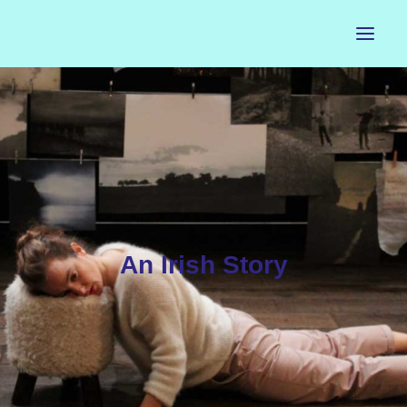
ACCUEIL
LE PETIT BUREAU
CONTACTS
CALENDRIER
An Irish Story
ARTISTES
NEWSLETTER
INSTAGRAM
FACEBOOK