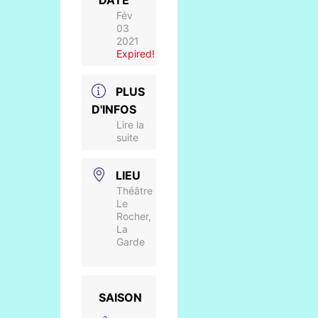
DATE
Fév
03
2021
Expired!
PLUS
D'INFOS
Lire la
suite
LIEU
Théâtre
Le
Rocher,
La
Garde
SAISON