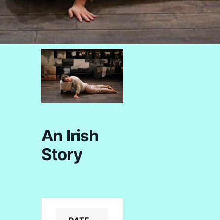
An Irish
Story