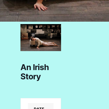
An Irish
Story