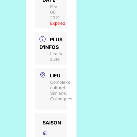
DATE
Fév
06
2021
Expired!
PLUS
D'INFOS
Lire la
suite
LIEU
Complexe
culturel
Simiane,
Collongues
SAISON