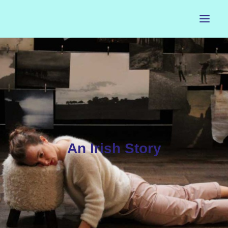
ACCUEIL
LE PETIT BUREAU
CONTACTS
CALENDRIER
An Irish Story
ARTISTES
NEWSLETTER
INSTAGRAM
FACEBOOK