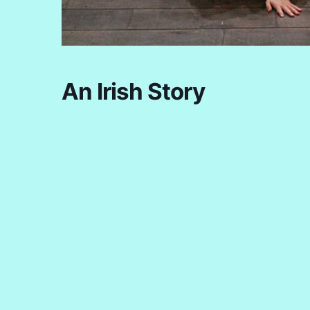
An Irish Story
+ Ajouter à mon Agenda Google
Étiquettes :
SAISON 2020/2021
© 2026 Le Petit Bureau - Spectacle vivant. | Tous droi