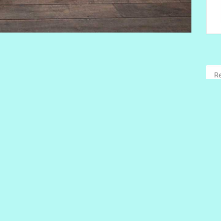
+ iCal / Outlook export
ts réservés.