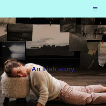
ACCUEIL
LE PETIT BUREAU
CONTACTS
CALENDRIER
An irish story
ARTISTES
NEWSLETTER
INSTAGRAM
FACEBOOK