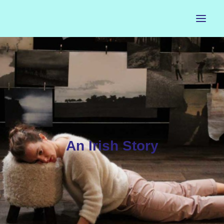
ACCUEIL
LE PETIT BUREAU
CONTACTS
CALENDRIER
An Irish Story
ARTISTES
NEWSLETTER
INSTAGRAM
FACEBOOK