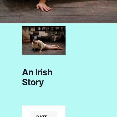
An Irish
Story