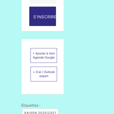
S'INSCRIRE
+ Ajouter à mon
Agenda Google
+ iCal / Outlook
export
Étiquettes :
SAISON 2020/2021