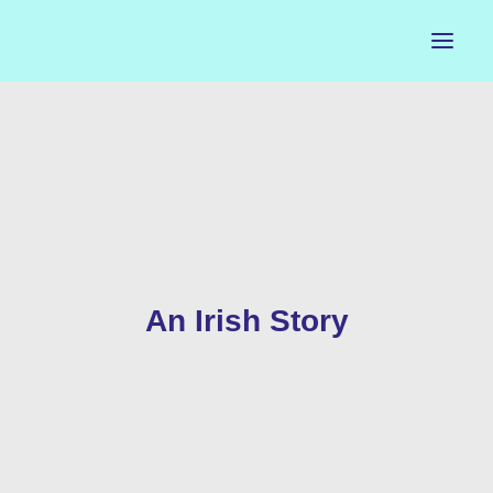
ACCUEIL
LE PETIT BUREAU
CONTACTS
CALENDRIER
An Irish Story
ARTISTES
NEWSLETTER
INSTAGRAM
FACEBOOK