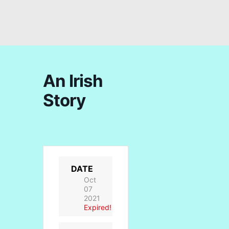
An Irish
Story
DATE
Oct
07
2021
Expired!