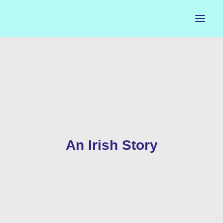
ACCUEIL
LE PETIT BUREAU
CONTACTS
CALENDRIER
An Irish Story
ARTISTES
NEWSLETTER
INSTAGRAM
FACEBOOK