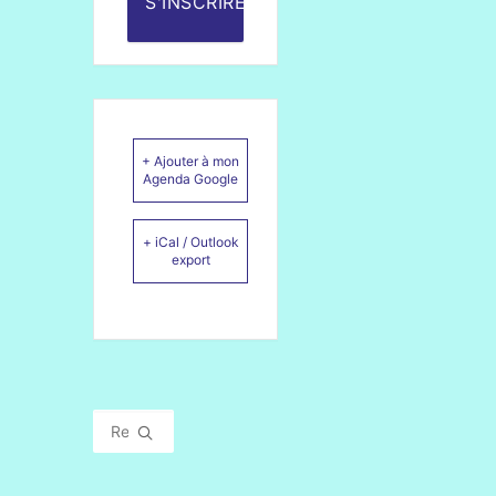
S'INSCRIRE
+ Ajouter à mon
Agenda Google
+ iCal / Outlook
export