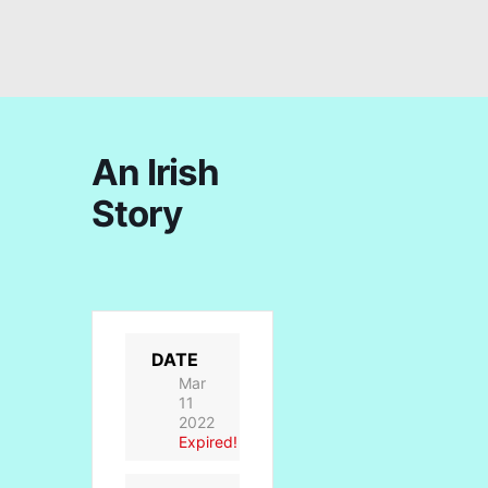
An Irish
Story
DATE
Mar
11
2022
Expired!