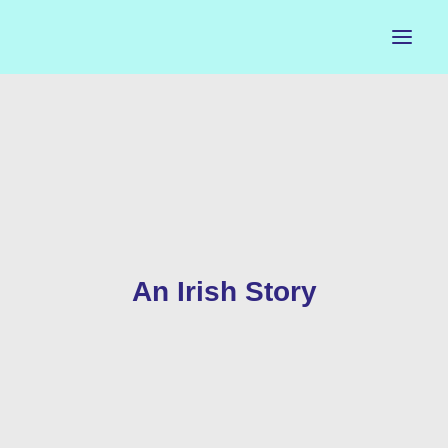
ACCUEIL
LE PETIT BUREAU
CONTACTS
CALENDRIER
An Irish Story
ARTISTES
NEWSLETTER
INSTAGRAM
FACEBOOK