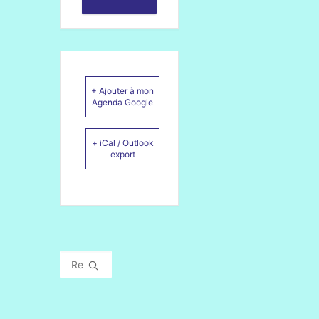
+ Ajouter à mon
Agenda Google
+ iCal / Outlook
export