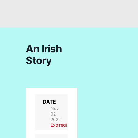
An Irish
Story
DATE
Nov
02
2022
Expired!