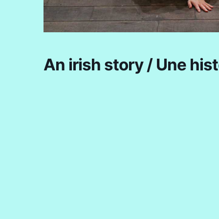
An irish story / Une hist
+ Ajouter à mon Agenda Google
Étiquettes :
SAISON 2020/2021
© 2026 Le Petit Bureau - Spectacle vivant. | Tous droi