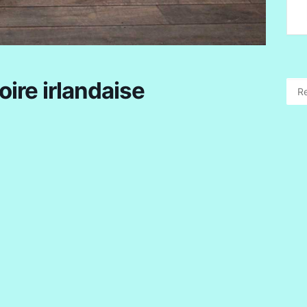
oire irlandaise
+ iCal / Outlook export
ts réservés.