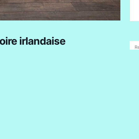
oire irlandaise
+ iCal / Outlook export
ts réservés.