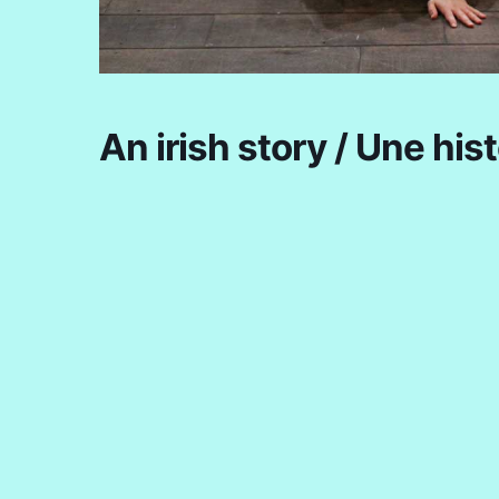
An irish story / Une hist
+ Ajouter à mon Agenda Google
Étiquettes :
SAISON 2020/2021
© 2026 Le Petit Bureau - Spectacle vivant. | Tous droi