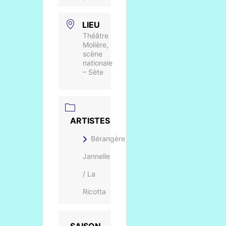
LIEU
Théâtre
Molière,
scène
nationale
– Sète
ARTISTES
Bérangère
Jannelle
/ La
Ricotta