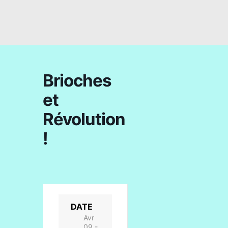
Brioches
et
Révolution
!
DATE
Avr
09 -