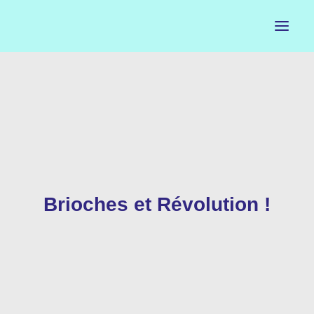
ACCUEIL
LE PETIT BUREAU
CONTACTS
CALENDRIER
Brioches et Révolution !
ARTISTES
NEWSLETTER
INSTAGRAM
FACEBOOK