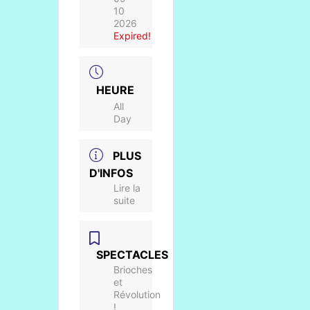
10
2026
Expired!
HEURE
All
Day
PLUS
D'INFOS
Lire la
suite
SPECTACLES
Brioches
et
Révolution
!