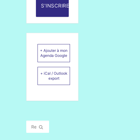
S'INSCRIRE
+ Ajouter à mon
Agenda Google
+ iCal / Outlook
export