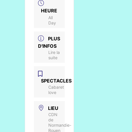
HEURE
All
Day
PLUS
D'INFOS
Lire la
suite
SPECTACLES
Cabaret
love
LIEU
CDN
de
Normandie-
Rouen