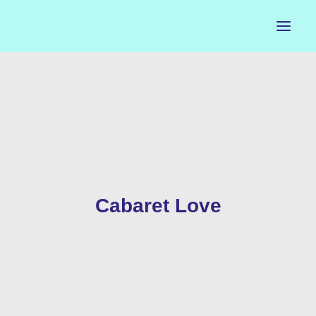
ACCUEIL
LE PETIT BUREAU
CONTACTS
CALENDRIER
Cabaret Love
ARTISTES
NEWSLETTER
INSTAGRAM
FACEBOOK