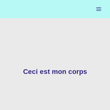
ACCUEIL
LE PETIT BUREAU
CONTACTS
CALENDRIER
Ceci est mon corps
ARTISTES
NEWSLETTER
INSTAGRAM
FACEBOOK