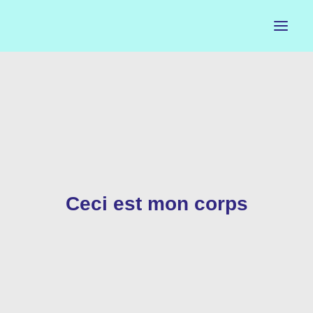
ACCUEIL
LE PETIT BUREAU
CONTACTS
CALENDRIER
Ceci est mon corps
ARTISTES
NEWSLETTER
INSTAGRAM
FACEBOOK