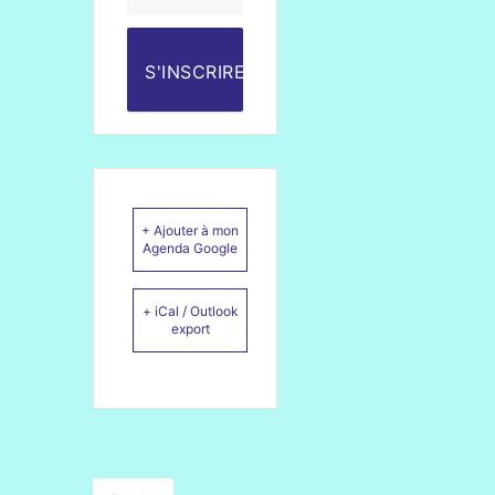
S'INSCRIRE
+ Ajouter à mon
Agenda Google
+ iCal / Outlook
export