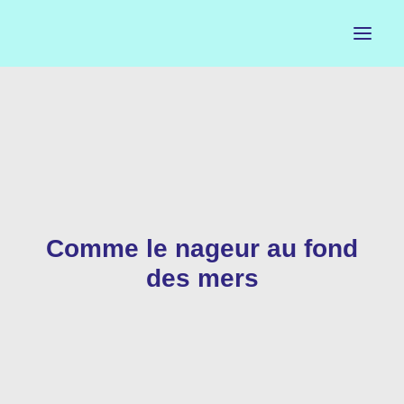
ACCUEIL
LE PETIT BUREAU
CONTACTS
Comme le nageur au fond
CALENDRIER
des mers
ARTISTES
NEWSLETTER
INSTAGRAM
FACEBOOK