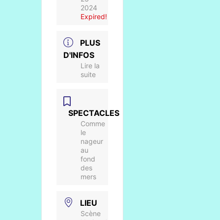
2024
Expired!
PLUS
D'INFOS
Lire la
suite
SPECTACLES
Comme
le
nageur
au
fond
des
mers
LIEU
Scène