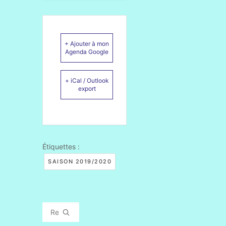
+ Ajouter à mon
Agenda Google
+ iCal / Outlook
export
Étiquettes :
SAISON 2019/2020