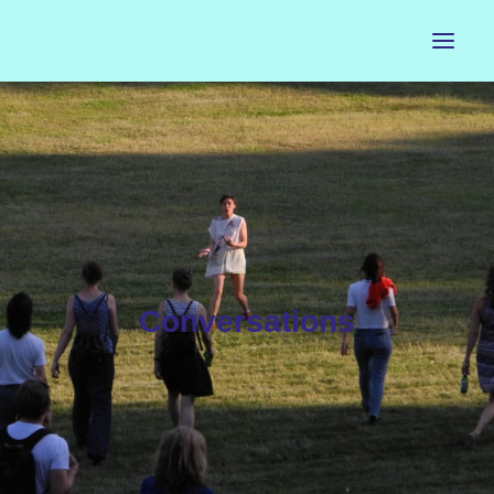
ACCUEIL
LE PETIT BUREAU
CONTACTS
CALENDRIER
Conversations
ARTISTES
NEWSLETTER
INSTAGRAM
FACEBOOK