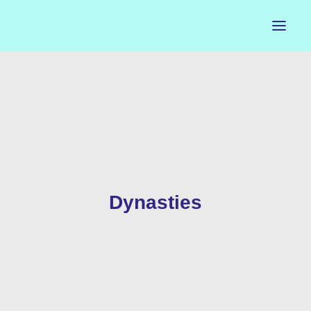
ACCUEIL
LE PETIT BUREAU
CONTACTS
CALENDRIER
Dynasties
ARTISTES
NEWSLETTER
INSTAGRAM
FACEBOOK