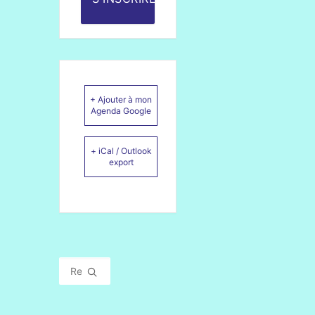
+ Ajouter à mon
Agenda Google
+ iCal / Outlook
export