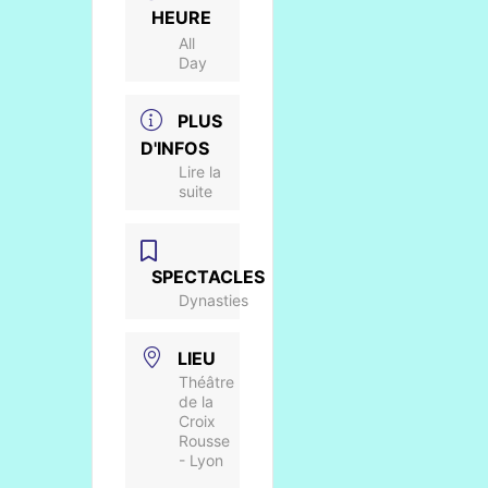
HEURE
All
Day
PLUS
D'INFOS
Lire la
suite
SPECTACLES
Dynasties
LIEU
Théâtre
de la
Croix
Rousse
- Lyon