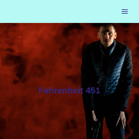
ACCUEIL
LE PETIT BUREAU
CONTACTS
CALENDRIER
Fahrenheit 451
ARTISTES
NEWSLETTER
INSTAGRAM
FACEBOOK