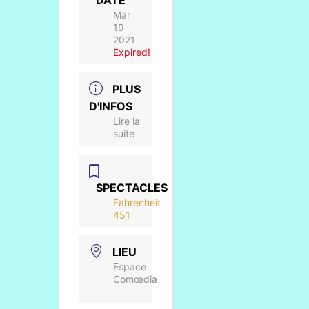
DATE
Mar
19
2021
Expired!
PLUS
D'INFOS
Lire la
suite
SPECTACLES
Fahrenheit
451
LIEU
Espace
Comœdia