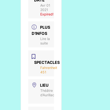
DATE
Avr 01
2021
Expired!
PLUS
D'INFOS
Lire la
suite
SPECTACLES
Fahrenheit
451
LIEU
Théâtre
d’Aurillac