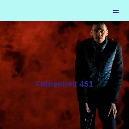
ACCUEIL
LE PETIT BUREAU
CONTACTS
CALENDRIER
Fahrenheit 451
ARTISTES
NEWSLETTER
INSTAGRAM
FACEBOOK