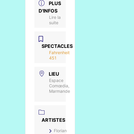
PLUS
D'INFOS
Lire la
suite
SPECTACLES
Fahrenheit
451
LIEU
Espace
Comœdia,
Marmande
ARTISTES
Florian