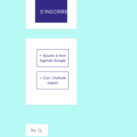
S'INSCRIRE
+ Ajouter à mon
Agenda Google
+ iCal / Outlook
export