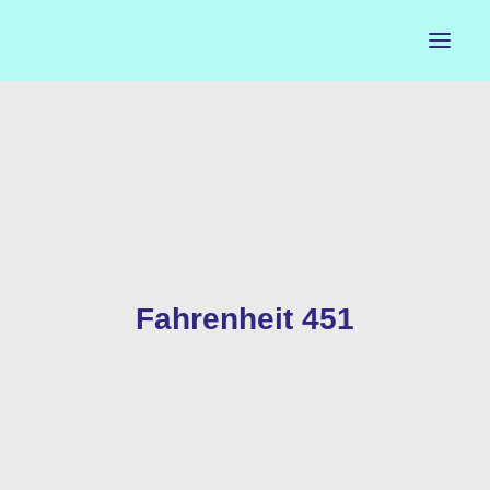
ACCUEIL
LE PETIT BUREAU
CONTACTS
CALENDRIER
Fahrenheit 451
ARTISTES
NEWSLETTER
INSTAGRAM
FACEBOOK