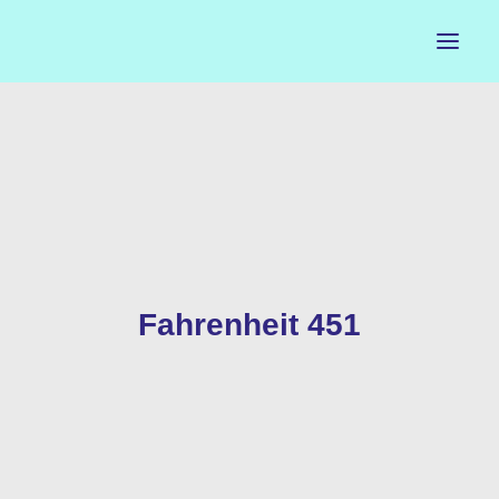
ACCUEIL
LE PETIT BUREAU
CONTACTS
CALENDRIER
Fahrenheit 451
ARTISTES
NEWSLETTER
INSTAGRAM
FACEBOOK