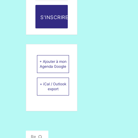
S'INSCRIRE
+ Ajouter à mon
Agenda Google
+ iCal / Outlook
export