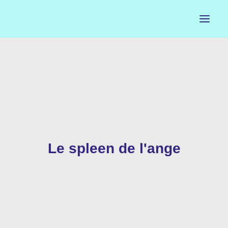
ACCUEIL
LE PETIT BUREAU
CONTACTS
CALENDRIER
Le spleen de l'ange
ARTISTES
NEWSLETTER
INSTAGRAM
FACEBOOK