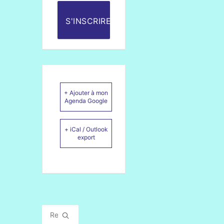
S'INSCRIRE
+ Ajouter à mon
Agenda Google
+ iCal / Outlook
export