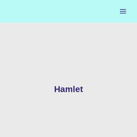
ACCUEIL
LE PETIT BUREAU
CONTACTS
CALENDRIER
Hamlet
ARTISTES
NEWSLETTER
INSTAGRAM
FACEBOOK