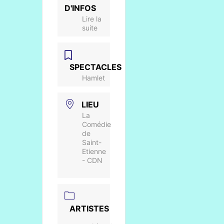
D'INFOS
Lire la
suite
SPECTACLES
Hamlet
LIEU
La
Comédie
de
Saint-
Etienne
- CDN
ARTISTES