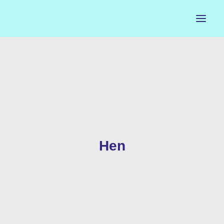
ACCUEIL
LE PETIT BUREAU
CONTACTS
CALENDRIER
Hen
ARTISTES
NEWSLETTER
INSTAGRAM
FACEBOOK