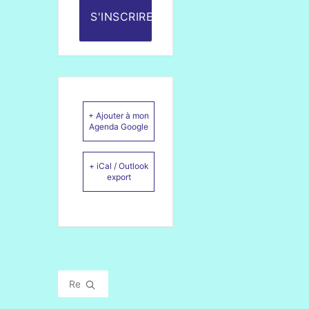
S'INSCRIRE
+ Ajouter à mon
Agenda Google
+ iCal / Outlook
export