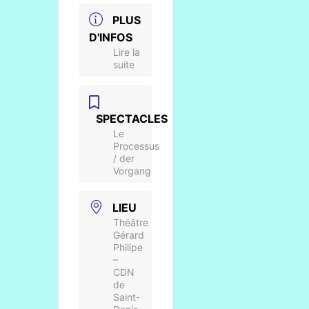
PLUS
D'INFOS
Lire la
suite
SPECTACLES
Le
Processus
/ der
Vorgang
LIEU
Théâtre
Gérard
Philipe
–
CDN
de
Saint-