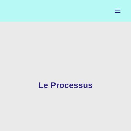
ACCUEIL
LE PETIT BUREAU
CONTACTS
CALENDRIER
Le Processus
ARTISTES
NEWSLETTER
INSTAGRAM
FACEBOOK