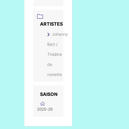
ARTISTES
Johanny
Bert /
Théâtre
de
romette
SAISON
2025-26