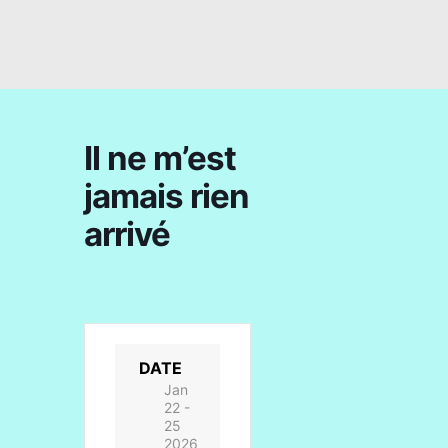
Il ne m’est
jamais rien
arrivé
DATE
Jan
22 -
25
2026