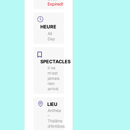
Expired!
HEURE
All
Day
SPECTACLES
Il ne
m'est
jamais
rien
arrivé
LIEU
Anthéa
–
Théâtre
d’Antibes