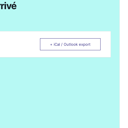
rrivé
+ iCal / Outlook export