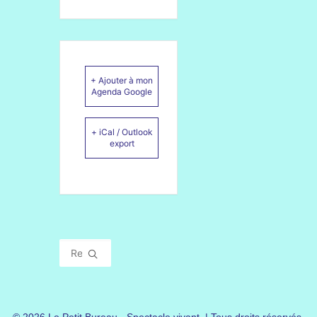
+ Ajouter à mon
Agenda Google
+ iCal / Outlook
export