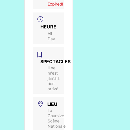
Expired!
HEURE
All
Day
SPECTACLES
Il ne
m'est
jamais
rien
arrivé
LIEU
La
Coursive
Scène
Nationale