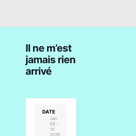
Il ne m’est
jamais rien
arrivé
DATE
Jan
09 -
10
2026