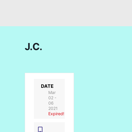
J.C.
DATE
Mar
02 -
06
2021
Expired!