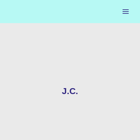
ACCUEIL
LE PETIT BUREAU
CONTACTS
CALENDRIER
J.C.
ARTISTES
NEWSLETTER
INSTAGRAM
FACEBOOK