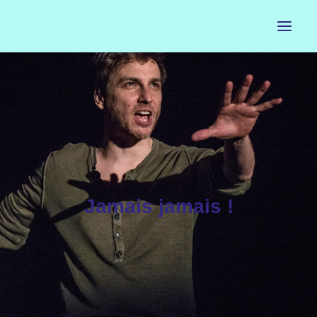
ACCUEIL
LE PETIT BUREAU
CONTACTS
CALENDRIER
Jamais jamais !
ARTISTES
NEWSLETTER
INSTAGRAM
FACEBOOK