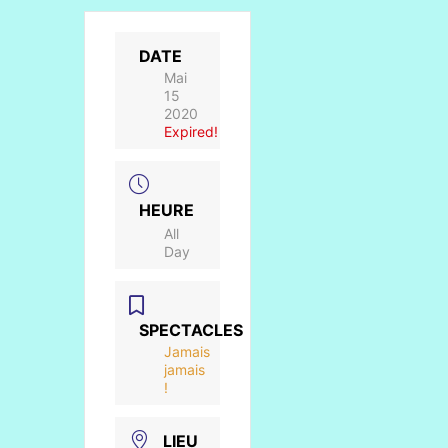
DATE
Mai
15
2020
Expired!
HEURE
All
Day
SPECTACLES
Jamais
jamais
!
LIEU