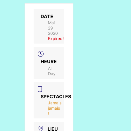
DATE
Mai
29
2020
Expired!
HEURE
All
Day
SPECTACLES
Jamais
jamais
!
LIEU