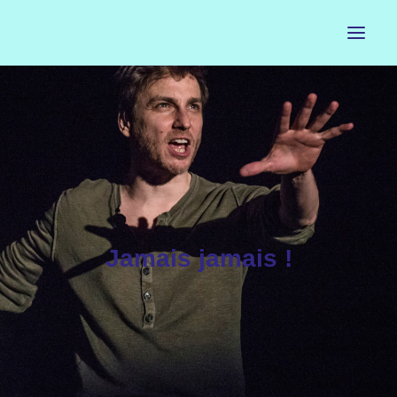
ACCUEIL
LE PETIT BUREAU
CONTACTS
CALENDRIER
Jamais jamais !
ARTISTES
NEWSLETTER
INSTAGRAM
FACEBOOK