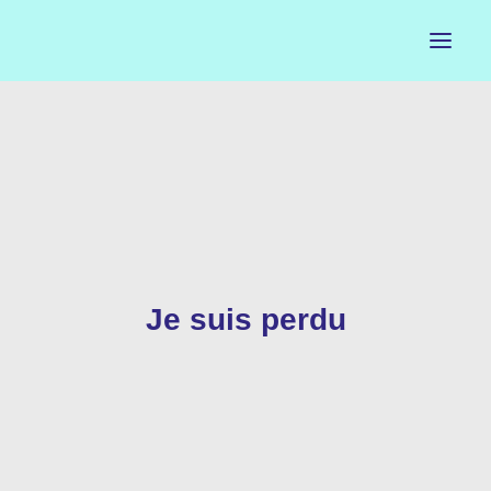
ACCUEIL
LE PETIT BUREAU
CONTACTS
CALENDRIER
Je suis perdu
ARTISTES
NEWSLETTER
INSTAGRAM
FACEBOOK