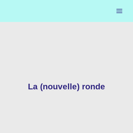
ACCUEIL
LE PETIT BUREAU
CONTACTS
CALENDRIER
La (nouvelle) ronde
ARTISTES
NEWSLETTER
INSTAGRAM
FACEBOOK