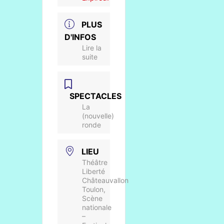
PLUS
D'INFOS
Lire la
suite
SPECTACLES
La
(nouvelle)
ronde
LIEU
Théâtre
Liberté
Châteauvallon
Toulon,
Scène
nationale
–