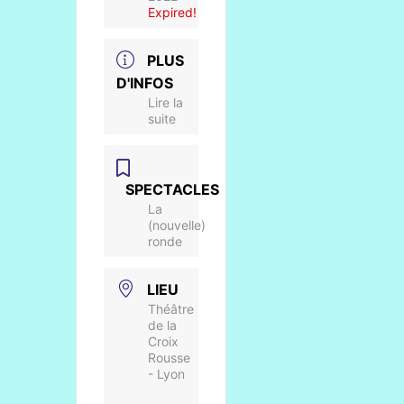
Expired!
PLUS
D'INFOS
Lire la
suite
SPECTACLES
La
(nouvelle)
ronde
LIEU
Théâtre
de la
Croix
Rousse
- Lyon