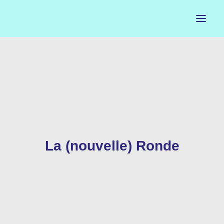
ACCUEIL
LE PETIT BUREAU
CONTACTS
CALENDRIER
La (nouvelle) Ronde
ARTISTES
NEWSLETTER
INSTAGRAM
FACEBOOK