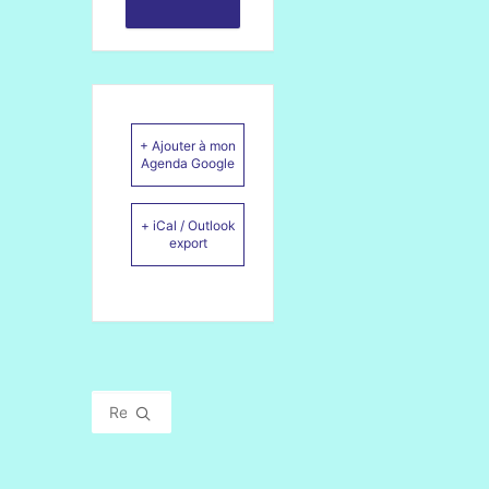
+ Ajouter à mon
Agenda Google
+ iCal / Outlook
export