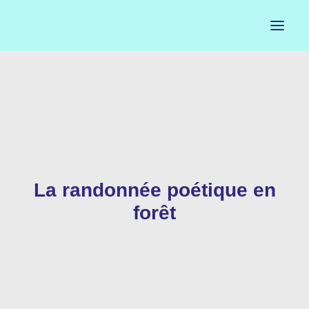
ACCUEIL
LE PETIT BUREAU
CONTACTS
La randonnée poétique en
CALENDRIER
forêt
ARTISTES
NEWSLETTER
INSTAGRAM
FACEBOOK