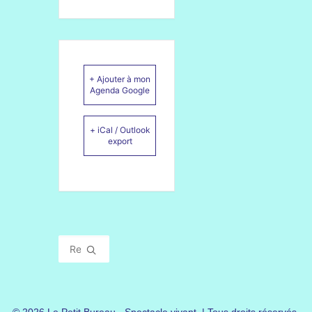
+ Ajouter à mon
Agenda Google
+ iCal / Outlook
export