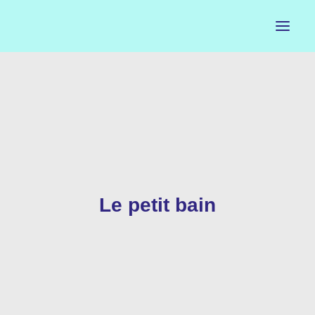
ACCUEIL
LE PETIT BUREAU
CONTACTS
CALENDRIER
Le petit bain
ARTISTES
NEWSLETTER
INSTAGRAM
FACEBOOK