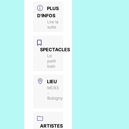
PLUS
D'INFOS
Lire la
suite
SPECTACLES
Le
petit
bain
LIEU
MC93
-
Bobigny
ARTISTES