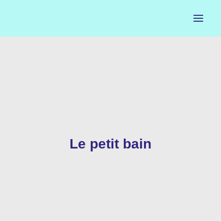
ACCUEIL
LE PETIT BUREAU
CONTACTS
CALENDRIER
Le petit bain
ARTISTES
NEWSLETTER
INSTAGRAM
FACEBOOK