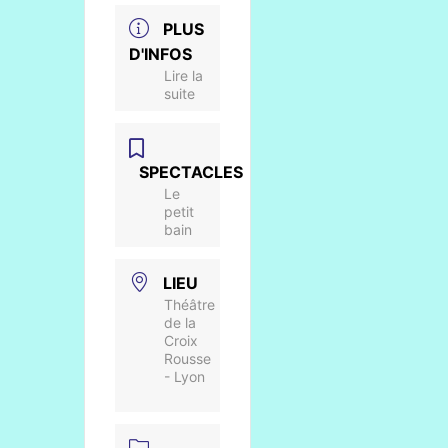
PLUS
D'INFOS
Lire la
suite
SPECTACLES
Le
petit
bain
LIEU
Théâtre
de la
Croix
Rousse
- Lyon