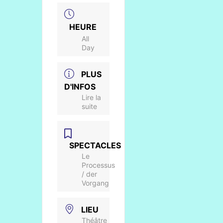
HEURE
All
Day
PLUS
D'INFOS
Lire la
suite
SPECTACLES
Le
Processus
/ der
Vorgang
LIEU
Théâtre