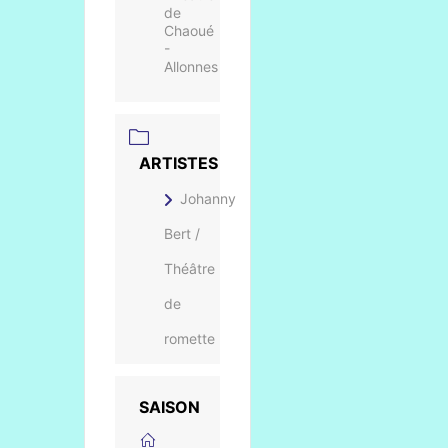
de
Chaoué
-
Allonnes
ARTISTES
Johanny
Bert /
Théâtre
de
romette
SAISON