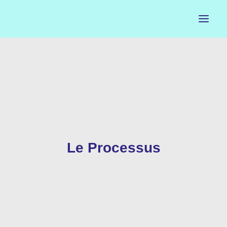
ACCUEIL
LE PETIT BUREAU
CONTACTS
CALENDRIER
Le Processus
ARTISTES
NEWSLETTER
INSTAGRAM
FACEBOOK