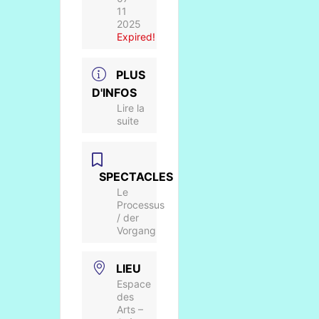
11
2025
Expired!
PLUS
D'INFOS
Lire la
suite
SPECTACLES
Le
Processus
/ der
Vorgang
LIEU
Espace
des
Arts –