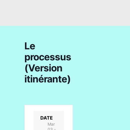
Le
processus
(Version
itinérante)
DATE
Mar
03 -