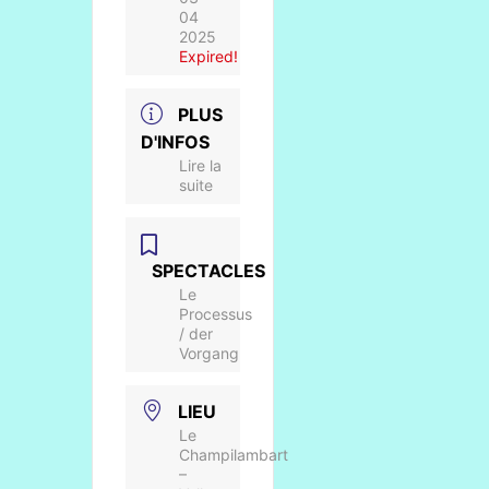
04
2025
Expired!
PLUS
D'INFOS
Lire la
suite
SPECTACLES
Le
Processus
/ der
Vorgang
LIEU
Le
Champilambart
–