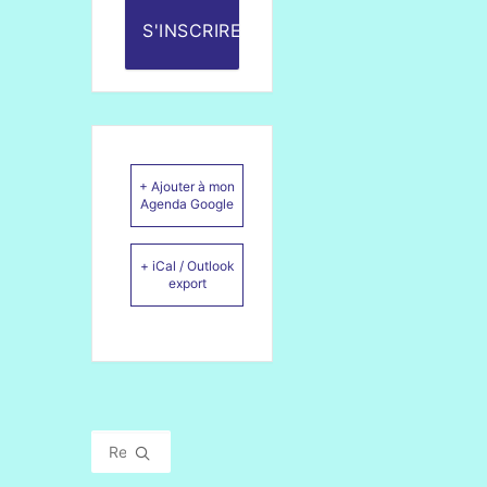
S'INSCRIRE
+ Ajouter à mon
Agenda Google
+ iCal / Outlook
export