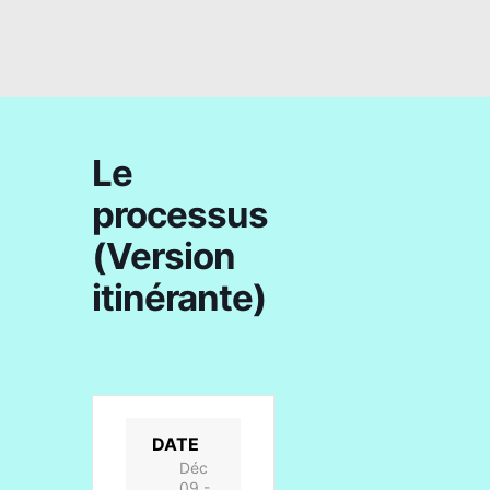
Le
processus
(Version
itinérante)
DATE
Déc
09 -