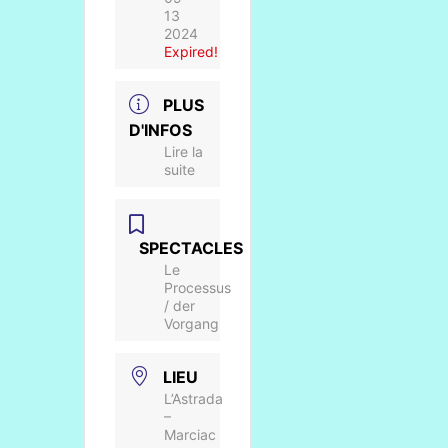
13
2024
Expired!
PLUS
D'INFOS
Lire la
suite
SPECTACLES
Le
Processus
/ der
Vorgang
LIEU
L’Astrada
–
Marciac