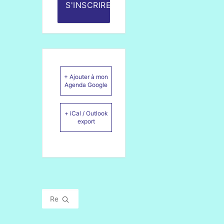
S'INSCRIRE
+ Ajouter à mon
Agenda Google
+ iCal / Outlook
export