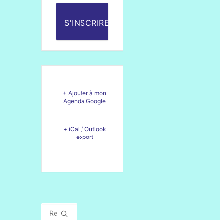
S'INSCRIRE
+ Ajouter à mon
Agenda Google
+ iCal / Outlook
export