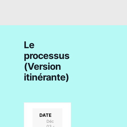
Le
processus
(Version
itinérante)
DATE
Déc
03 -