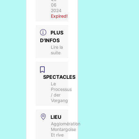
06
2024
Expired!
PLUS
D'INFOS
Lire la
suite
SPECTACLES
Le
Processus
/ der
Vorgang
LIEU
Agglomération
Montargoise
Et rive